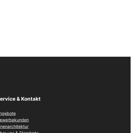
ervice & Kontakt
ngebote
ewerbekunden
nnenarchitektur
ber uns & Standorte