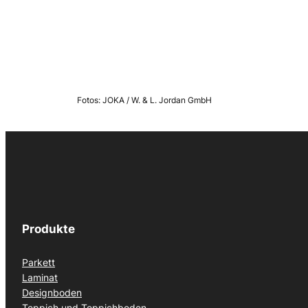
Fotos: JOKA / W. & L. Jordan GmbH
Produkte
Parkett
Laminat
Designboden
Teppich und Teppichboden