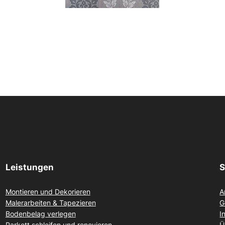
Leistungen
S
Montieren und Dekorieren
A
Malerarbeiten & Tapezieren
G
Bodenbelag verlegen
I
Parkett schleifen und renovieren
Ü