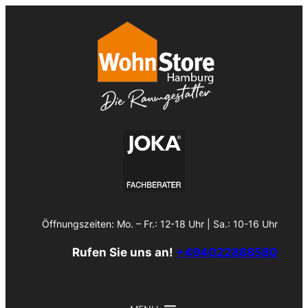
Zum
Inhalt
springen
Öffnungszeiten: Mo. – Fr.: 12-18 Uhr | Sa.: 10-16 Uhr
Rufen Sie uns an!
+494022868580