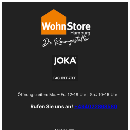
Zum
Inhalt
springen
Öffnungszeiten: Mo. – Fr.: 12-18 Uhr | Sa.: 10-16 Uhr
Rufen Sie uns an!
+494022868580