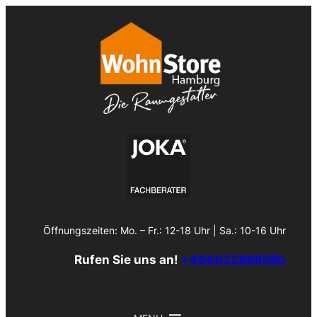
Zum
Inhalt
springen
Öffnungszeiten: Mo. – Fr.: 12-18 Uhr | Sa.: 10-16 Uhr
Rufen Sie uns an!
+494022868580