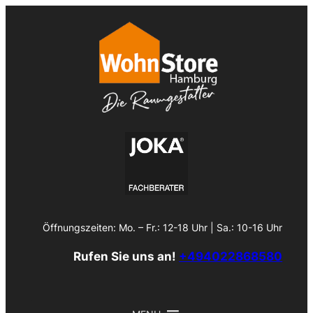
Zum
Inhalt
springen
Öffnungszeiten: Mo. – Fr.: 12-18 Uhr | Sa.: 10-16 Uhr
Rufen Sie uns an!
+494022868580