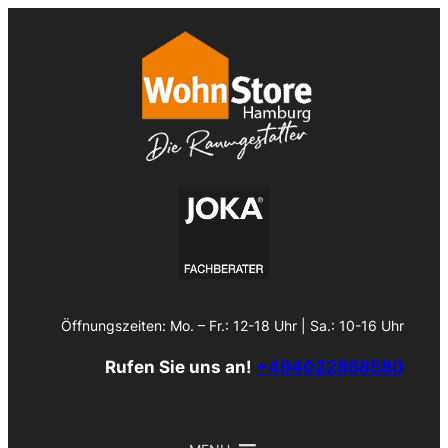
Zum
Inhalt
springen
Öffnungszeiten: Mo. – Fr.: 12-18 Uhr | Sa.: 10-16 Uhr
Rufen Sie uns an!
+494022868580